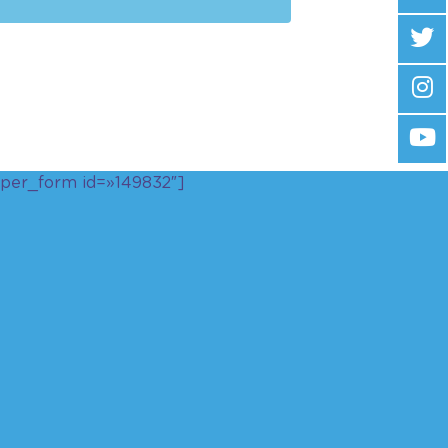
uper_form id=»149832″]