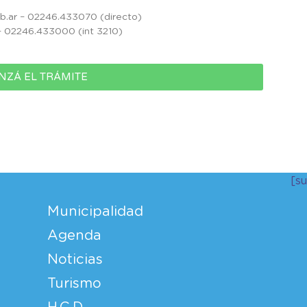
b.ar – 02246.433070 (directo)
– 02246.433000 (int 3210)
ZÁ EL TRÁMITE
r
[s
Municipalidad
Agenda
Noticias
Turismo