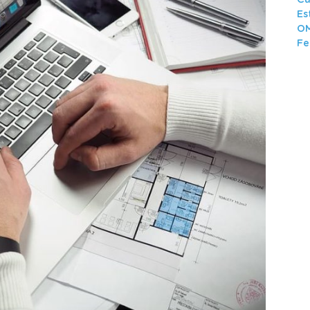
Cu
Es
O
Fe