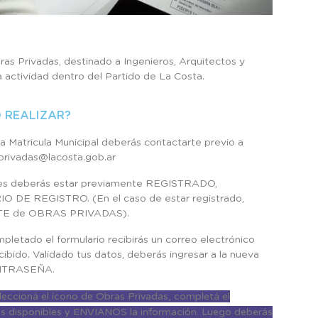
bras Privadas, destinado a Ingenieros, Arquitectos y
 actividad dentro del Partido de La Costa.
 REALIZAR?
a Matricula Municipal deberás contactarte previo a
privadas@lacosta.gob.ar
ites deberás estar previamente REGISTRADO,
DE REGISTRO. (En el caso de estar registrado,
ÁMITE de OBRAS PRIVADAS).
pletado el formulario recibirás un correo electrónico
ecibido. Validado tus datos, deberás ingresar a la nueva
CONTRASEÑA.
leccioná el ícono de Obras Privadas, completá el
ros disponibles y ENVIANOS la información. Luego deberás