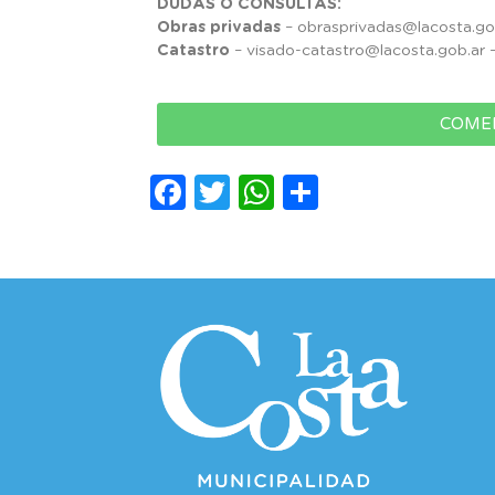
DUDAS O CONSULTAS:
Obras privadas
– obrasprivadas@lacosta.go
Catastro
– visado-catastro@lacosta.gob.ar 
COMEN
Facebook
Twitter
WhatsApp
Comparti