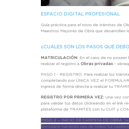
ESPACIO DIGITAL PROFESIONAL​
Guía práctica para el inicio de trámites de O
Maestros Mayores de Obra que desarrollen la
¿CUÁLES SON LOS PASOS QUÉ DEBO
MATRICULACIÓN:
En el caso de no poseer l
realizar el registro a
Obras privadas
– obras
PASO 1 – REGISTRO: Para realizar los trám
completando por ÚNICA VEZ el FORMULARIO 
ingresá de forma directa a realizar tu TR
REGISTRO POR PRIMERA VEZ:
Una vez com
para validar tus datos clickeando en el link r
plataforma de TRÁMITES con tu CUIT y 
PASO 2 – INICIO DE CARPETA DE OBRA:
Se
formulario haciendo uso de todos los casille