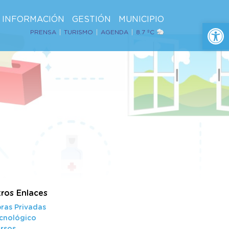
INFORMACIÓN
GESTIÓN
MUNICIPIO
Ab
PRENSA
TURISMO
AGENDA
8.7 ºC
ros Enlaces
ras Privadas
cnológico