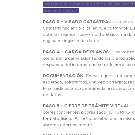
ingresar nuevamente al sistema donde podrás e
ingreso de datos.
PASO 3 – VISADO CATASTRAL:
Una vez va
Catastral haciendo click en nuevo trámite. 
deberás ingresar nuevamente al sistema dond
página de ingreso de datos.
PASO 4 – CARGA DE PLANOS:
Una vez re
completá la carga adjuntando los planos soli
respuesta del informe que se reflejará al pie
DOCUMENTACIÓN:
En caso que la documenta
esperada, solicitamos, una vez corregida, re
Finalizada esta etapa, aguardá la respuesta d
de datos.
PASO 5 – CIERRE DE TRÁMITE VIRTUAL:
F
correspondientes, podrás sacar tu TURNO
formato físico. Es indispensable que la misma
sistema oportunamente.