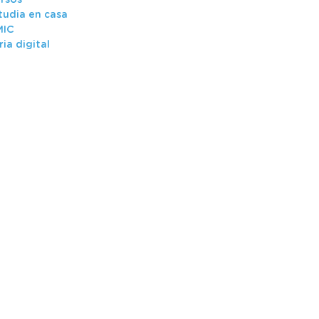
rsos
tudia en casa
MIC
ria digital