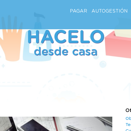
PAGAR
AUTOGESTIÓN
HACELO
desde casa
Ot
Ob
Te