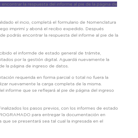
ncontrar la respuesta del informe al pie de la página de
lidado el incio, completá el formulario de Nomenclatura
Luego imprimí y aboná el recibo expedido. Después
e podrás encontrar la respuesta del informe al pie de la
cibido el informde de estado general de trámite,
citados por la gestión digital. Aguardá nuevamente la
 de la página de ingreso de datos.
ción requerida en forma parcial o total no fuera la
alizar nuevamente la carga completa de la misma.
el informe que se reflejará al pie de página del ingreso
inalizados los pasos previos, con los informes de estado
 PROGRAMADO para entregar la documentación en
 que se presentará sea tal cual la ingresada en el