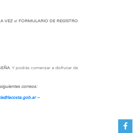
CA VEZ
el
FORMULARIO DE REGISTRO
.
.
SEÑA
. Y podrás comenzar a disfrutar de
siguientes correos:
ia@lacosta.gob.ar –