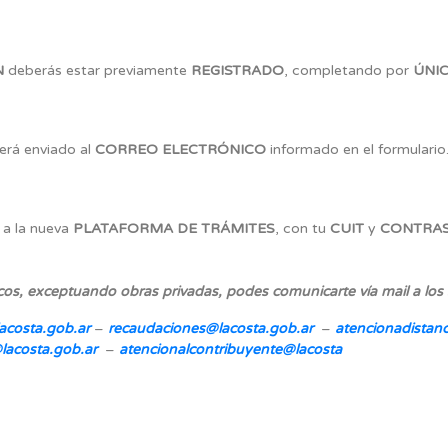
N
deberás estar previamente
REGISTRADO
, completando por
ÚNI
erá enviado al
CORREO ELECTRÓNICO
informado en el formulario
 a la nueva
PLATAFORMA DE TRÁMITES
, con tu
CUIT
y
CONTRA
icos, exceptuando obras privadas, podes comunicarte vía mail a los 
acosta.gob.ar
–
recaudaciones
@lacosta.gob.ar
–
atencionadistanc
lacosta.gob.ar
–
atencionalcontribuyente@lacosta