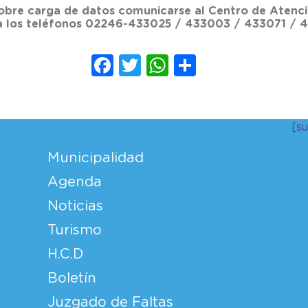
obre carga de datos comunicarse al Centro de Atenció
 a los teléfonos 02246-433025 / 433003 / 433071 /
Facebook
Twitter
WhatsApp
Compartir
[s
Municipalidad
Agenda
Noticias
Turismo
H.C.D
Boletín
Juzgado de Faltas