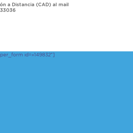
n a Distancia (CAD) al mail
 433036
uper_form id=»149832″]