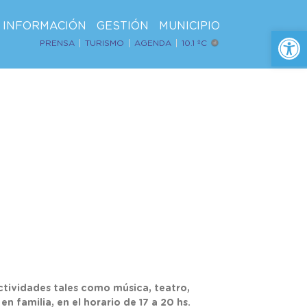
INFORMACIÓN
GESTIÓN
MUNICIPIO
Ab
PRENSA
TURISMO
AGENDA
10.1 ºC
ctividades tales como música, teatro,
 familia, en el horario de 17 a 20 hs.