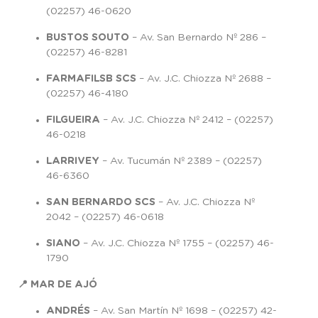
(02257) 46-0620
BUSTOS SOUTO
– Av. San Bernardo Nº 286 –
(02257) 46-8281
FARMAFILSB SCS
– Av. J.C. Chiozza Nº 2688 –
(02257) 46-4180
FILGUEIRA
– Av. J.C. Chiozza Nº 2412 – (02257)
46-0218
LARRIVEY
– Av. Tucumán Nº 2389 – (02257)
46-6360
SAN BERNARDO SCS
– Av. J.C. Chiozza Nº
2042 – (02257) 46-0618
SIANO
– Av. J.C. Chiozza Nº 1755 – (02257) 46-
1790
📍 MAR DE AJÓ
ANDRÉS
– Av. San Martín Nº 1698 – (02257) 42-