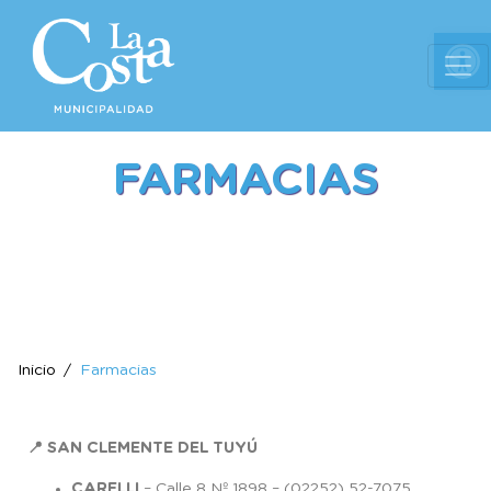
Ab
FARMACIAS
Inicio
Farmacias
📍 SAN CLEMENTE DEL TUYÚ
CARELLI
– Calle 8 Nº 1898 – (02252) 52-7075