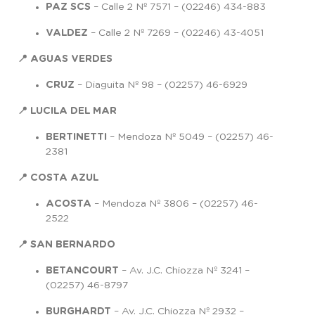
PAZ SCS
– Calle 2 Nº 7571 – (02246) 434-883
VALDEZ
– Calle 2 Nº 7269 – (02246) 43-4051
📍 AGUAS VERDES
CRUZ
– Diaguita Nº 98 – (02257) 46-6929
📍 LUCILA DEL MAR
BERTINETTI
– Mendoza Nº 5049 – (02257) 46-
2381
📍 COSTA AZUL
ACOSTA
– Mendoza Nº 3806 – (02257) 46-
2522
📍 SAN BERNARDO
BETANCOURT
– Av. J.C. Chiozza Nº 3241 –
(02257) 46-8797
BURGHARDT
– Av. J.C. Chiozza Nº 2932 –