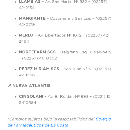
LLAMBIAS
– Av. San Martín Nº 582 – (02257)
42-2134
MANGIANTE
– Costanera y San Luis – (02257)
42-0719
MERLO
– Av. Libertador Nº 1072 – (02257) 42-
2494
NORTEFARM SCS
– Belgrano Esq. J. Newbery
– (02257) 46-0302
PEREZ MIRIAM SCS
– San Juan Nº 5 – (02257)
42-1566
📍 NUEVA ATLANTIS
CINGOLANI
– Av. B. Roldán Nº 893 – (0221) 15
5410594
*Cambios sujetos bajo la resposabilidad del
Colegio
de Farmacéuticos de
La Costa