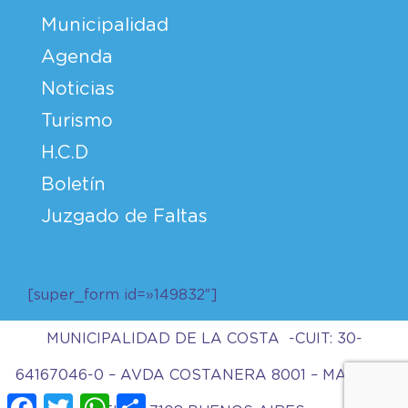
Municipalidad
Agenda
Noticias
Turismo
H.C.D
Boletín
Juzgado de Faltas
[super_form id=»149832″]
MUNICIPALIDAD DE LA COSTA -CUIT: 30-
64167046-0 – AVDA COSTANERA 8001 – MAR DEL
Facebook
Twitter
WhatsApp
Compartir