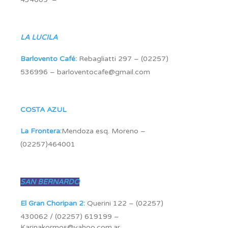
LA LUCILA
Barlovento Café:
Rebagliatti 297 – (02257)
536996 – barloventocafe@gmail.com
COSTA AZUL
La Frontera:
Mendoza esq. Moreno –
(02257)464001
SAN BERNARDO
El Gran Choripan 2:
Querini 122 – (02257)
430062 / (02257) 619199 –
Karinakormos@yahoo.com.ar