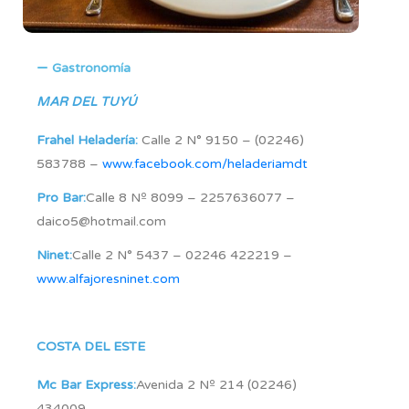
Gastronomía
MAR DEL TUYÚ
Frahel Heladería:
Calle 2 N° 9150 – (02246)
583788 –
www.facebook.com/heladeriamdt
Pro Bar:
Calle 8 Nº 8099 – 2257636077 –
daico5@hotmail.com
Ninet:
Calle 2 N° 5437 – 02246 422219 –
www.alfajoresninet.com
COSTA DEL ESTE
Mc Bar Express:
Avenida 2 Nº 214 (02246)
434009 –