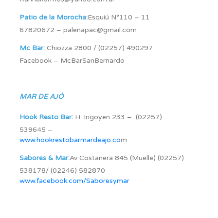
Patio de la Morocha:
Esquiú N°110 – 11
67820672 – palenapac@gmail.com
Mc Bar:
Chiozza 2800 / (02257) 490297
Facebook – McBarSanBernardo
MAR DE AJÓ
Hook Resto Bar:
H. Irigoyen 233 – (02257)
539645 –
www.hookrestobarmardeajo.co
m
Sabores & Mar:
Av Costanera 845 (Muelle) (02257)
538178/ (02246) 582870
www.facebook.com/Saboresymar