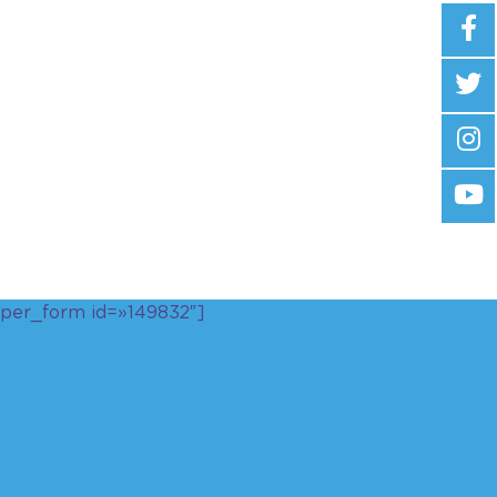
uper_form id=»149832″]