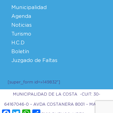
Municipalidad
Agenda
Noticias
Turismo
H.C.D
Boletín
Juzgado de Faltas
[super_form id=»149832″]
MUNICIPALIDAD DE LA COSTA -CUIT: 30-
64167046-0 – AVDA COSTANERA 8001 – MAR DEL
Facebook
Twitter
WhatsApp
Compartir