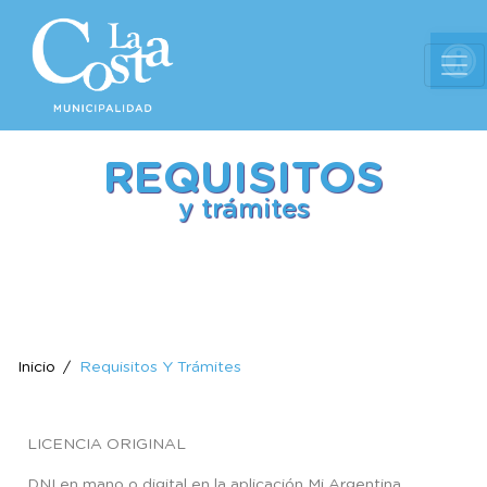
Ab
REQUISITOS
y trámites
Inicio
Requisitos Y Trámites
LICENCIA ORIGINAL
DNI en mano o digital en la aplicación Mi Argentina