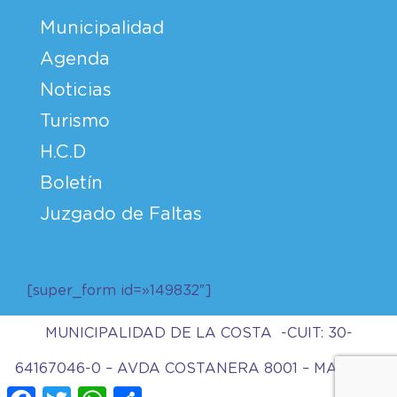
Municipalidad
Agenda
Noticias
Turismo
H.C.D
Boletín
Juzgado de Faltas
[super_form id=»149832″]
MUNICIPALIDAD DE LA COSTA -CUIT: 30-
64167046-0 – AVDA COSTANERA 8001 – MAR DEL
Facebook
Twitter
WhatsApp
Compartir