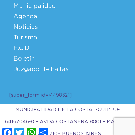
Municipalidad
Agenda
Noticias
Turismo
H.C.D
Boletín
Juzgado de Faltas
[super_form id=»149832″]
MUNICIPALIDAD DE LA COSTA -CUIT: 30-
64167046-0 – AVDA COSTANERA 8001 – MAR DEL
Facebook
Twitter
WhatsApp
Compartir
TUYU 7108 BUENOS AIRES