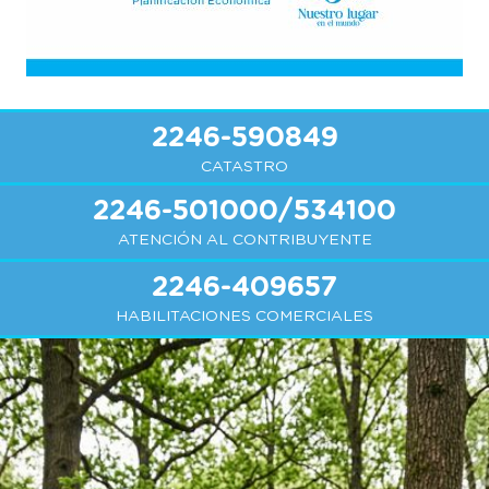
2246-590849
CATASTRO
2246-501000/534100
ATENCIÓN AL CONTRIBUYENTE
2246-409657
HABILITACIONES COMERCIALES