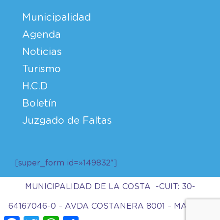
Municipalidad
Agenda
Noticias
Turismo
H.C.D
Boletín
Juzgado de Faltas
[super_form id=»149832″]
MUNICIPALIDAD DE LA COSTA -CUIT: 30-
64167046-0 – AVDA COSTANERA 8001 – MAR DEL