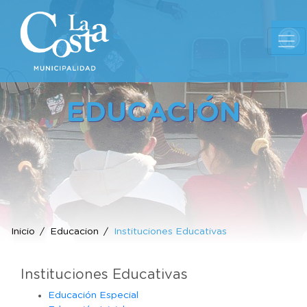
Ab
EDUCACIÓN
Inicio
Educacion
Instituciones Educativas
Instituciones Educativas
Educación Especial