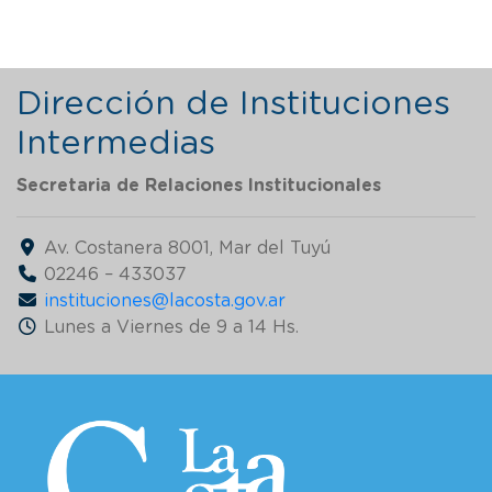
Dirección de Instituciones
Intermedias
Secretaria de Relaciones Institucionales
Av. Costanera 8001, Mar del Tuyú
02246 – 433037
instituciones@lacosta.gov.ar
Lunes a Viernes de 9 a 14 Hs.