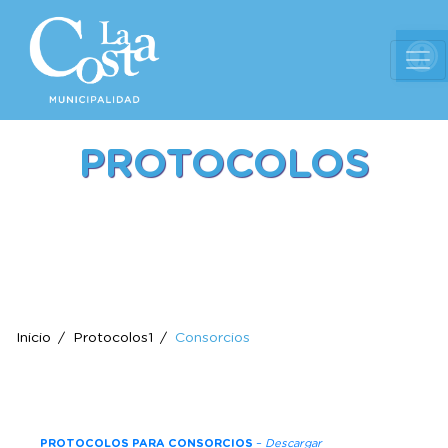
Ab
PROTOCOLOS
Inicio
Protocolos1
Consorcios
PROTOCOLOS PARA CONSORCIOS
–
Descargar