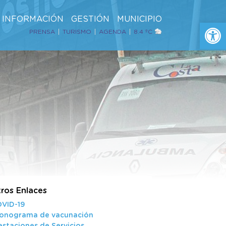
INFORMACIÓN
GESTIÓN
MUNICIPIO
Ab
PRENSA
TURISMO
AGENDA
8.4 ºC
ros Enlaces
VID-19
onograma de vacunación