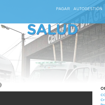
PAGAR
AUTOGESTIÓN
SALUD
9
Ot
CO
Cr