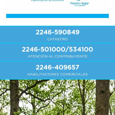
2246-590849
CATASTRO
2246-501000/534100
ATENCIÓN AL CONTRIBUYENTE
2246-409657
HABILITACIONES COMERCIALES