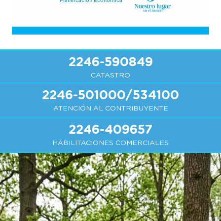
2246-590849
CATASTRO
2246-501000/534100
ATENCIÓN AL CONTRIBUYENTE
2246-409657
HABILITACIONES COMERCIALES