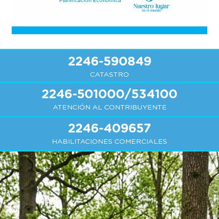
2246-590849
CATASTRO
2246-501000/534100
ATENCIÓN AL CONTRIBUYENTE
2246-409657
HABILITACIONES COMERCIALES