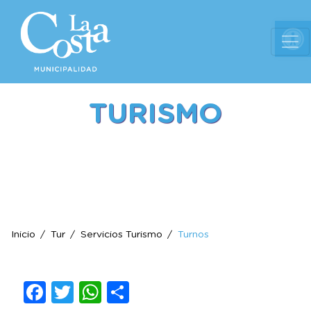
Ab
TURISMO
Inicio
Tur
Servicios Turismo
Turnos
Facebook
Twitter
WhatsApp
Compartir