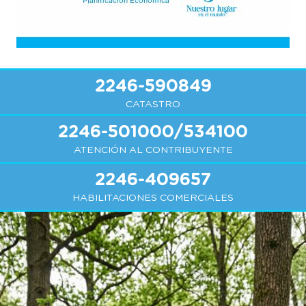
2246-590849
CATASTRO
2246-501000/534100
ATENCIÓN AL CONTRIBUYENTE
2246-409657
HABILITACIONES COMERCIALES