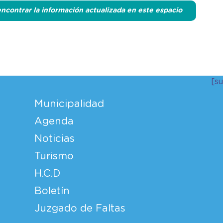
 encontrar la información actualizada en este espacio
r
[s
Municipalidad
Agenda
Noticias
Turismo
H.C.D
Boletín
Juzgado de Faltas