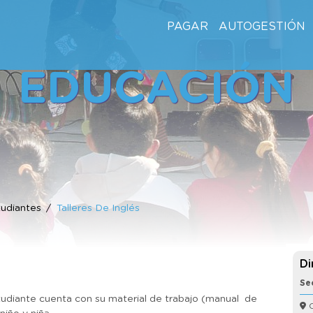
PAGAR
AUTOGESTIÓN
EDUCACIÓN
udiantes
Talleres De Inglés
Di
Se
studiante cuenta con su material de trabajo (manual de
C