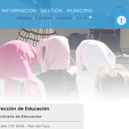
INFORMACIÓN
GESTIÓN
MUNICIPIO
Ab
PRENSA
TURISMO
AGENDA
11.6 ºC
rección de Educación
cretaria de
Educación
alle 1 N° 8016 , Mar del Tuyú