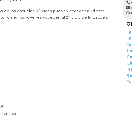
niño y niña .
s de las escuelas públicas puedan acceder al idioma
L
ta forma, los jóvenes acceden al 2° ciclo de la Escuela
Ot
Ta
Ta
Ta
te
Ca
Ci
e
In
Re
Tu
lf
 Toninas