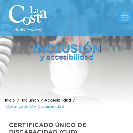
Ab
INCLUSIÓN
y accesibilidad
Inicio
Inclusion Y Accesibilidad
Certificado De Discapacidad
CERTIFICADO ÚNICO DE
DISCAPACIDAD (CUD)