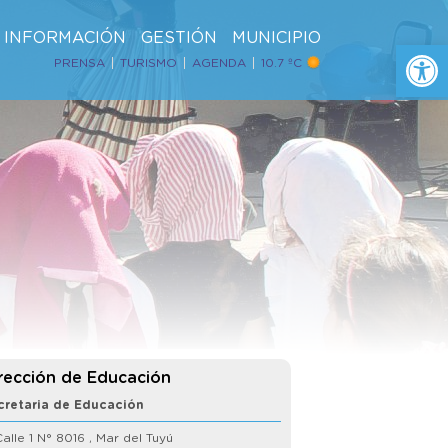
INFORMACIÓN
GESTIÓN
MUNICIPIO
Ab
PRENSA
TURISMO
AGENDA
10.7 ºC
rección de Educación
cretaria de
Educación
alle 1 N° 8016 , Mar del Tuyú