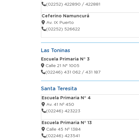
(02252) 422890 / 422881
Ceferino Namuncurá
Av. IX Puerto
(02252) 526622
Las Toninas
Escuela Primaria N° 3
Calle 21 N° 1005
(02246) 431 062 / 431 187
Santa Teresita
Escuela Primaria N° 4
Av. 41 Nº 450
(02246) 423223
Escuela Primaria N° 13
Calle 45 Nº 1384
(02246) 423541