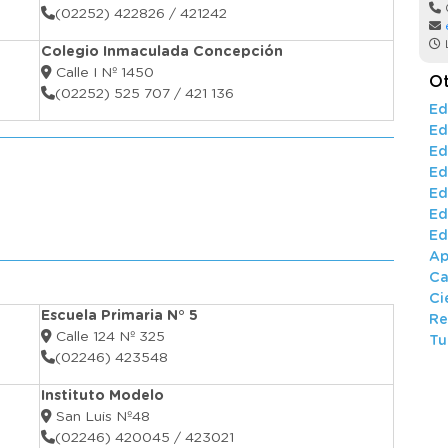
(02252) 422826 / 421242
L
Colegio Inmaculada Concepción
Calle I Nº 1450
Ot
(02252) 525 707 / 421 136
Ed
Ed
Ed
Ed
Ed
Ed
Ed
Ap
Ca
Ci
Escuela Primaria N° 5
Re
Calle 124 Nº 325
Tu
(02246) 423548
Instituto Modelo
San Luis Nº48
(02246) 420045 / 423021