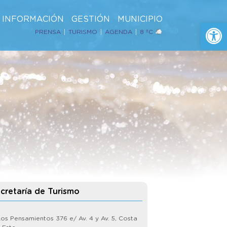
INFORMACIÓN
GESTIÓN
MUNICIPIO
Ab
PRENSA
TURISMO
AGENDA
8 ºC
cretaría de Turismo
os Pensamientos 376 e/ Av. 4 y Av. 5, Costa