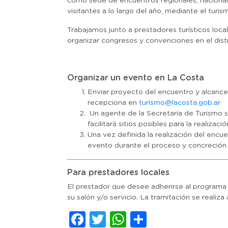
como sede de encuentros regionales, nacionales
visitantes a lo largo del año, mediante el turi
Trabajamos junto a prestadores turísticos loca
organizar congresos y convenciones en el distr
Organizar un evento en La Costa
Enviar proyecto del encuentro y alcance
recepciona en
turismo@lacosta.gob.ar
Un agente de la Secretaría de Turismo 
facilitará sitios posibles para la realiz
Una vez definida la realización del encu
evento durante el proceso y concreción
Para prestadores locales
El prestador que desee adherirse al programa
su salón y/o servicio. La tramitación se realiz
Facebook
Twitter
WhatsApp
Comparti