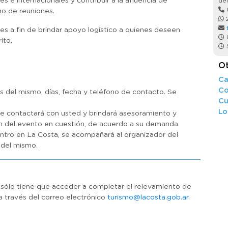
 e internacionales y contribuir a la afluencia de
del
smo de reuniones.
2
les a fin de brindar apoyo logístico a quienes deseen
L
ito.
S
Ot
Ca
Co
s del mismo, días, fecha y teléfono de contacto. Se
Cu
Lo
se contactará con usted y brindará asesoramiento y
ación del evento en cuestión, de acuerdo a su demanda
entro en La Costa, se acompañará al organizador del
 del mismo.
 sólo tiene que acceder a completar el relevamiento de
a a través del correo electrónico
turismo@lacosta.gob.ar
.
r