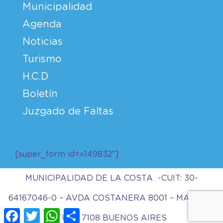
Municipalidad
Agenda
Noticias
Turismo
H.C.D
Boletín
Juzgado de Faltas
[super_form id=»149832″]
MUNICIPALIDAD DE LA COSTA -CUIT: 30-
64167046-0 – AVDA COSTANERA 8001 – MAR DEL
Facebook
Twitter
WhatsApp
Compartir
TUYU 7108 BUENOS AIRES