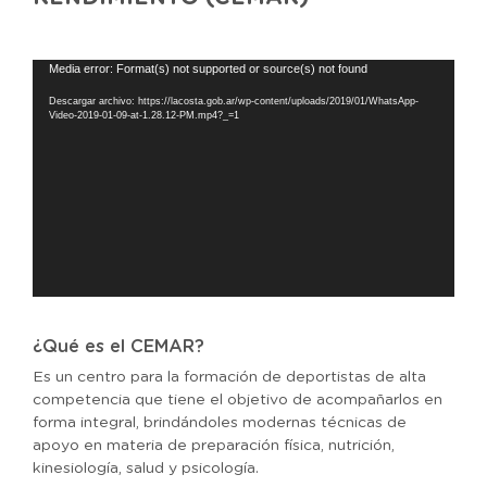
Reproductor
Media error: Format(s) not supported or source(s) not found
de
Descargar archivo: https://lacosta.gob.ar/wp-content/uploads/2019/01/WhatsApp-
vídeo
Video-2019-01-09-at-1.28.12-PM.mp4?_=1
¿Qué es el CEMAR?
Es un centro para la formación de deportistas de alta
competencia que tiene el objetivo de acompañarlos en
forma integral, brindándoles modernas técnicas de
apoyo en materia de preparación física, nutrición,
kinesiología, salud y psicología.