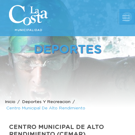
Ab
DEPORTES
Inicio
Deportes Y Recreacion
Centro Municipal De Alto Rendimiento
CENTRO MUNICIPAL DE ALTO
RENDIMIENTO (CEMAR)