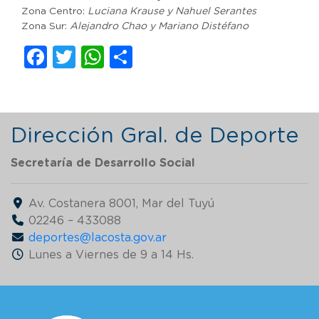
Zona Centro:
Luciana Krause y Nahuel Serantes
Zona Sur:
Alejandro Chao y Mariano Distéfano
Facebook
Twitter
WhatsApp
Compartir
Dirección Gral. de Deporte
Secretaría de Desarrollo Social
Av. Costanera 8001, Mar del Tuyú
02246 – 433088
deportes@lacosta.gov.ar
Lunes a Viernes de 9 a 14 Hs.