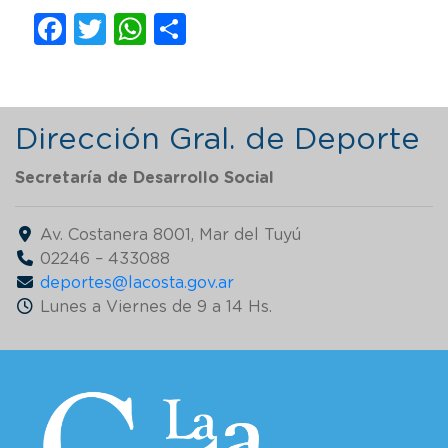
Facebook
Twitter
WhatsApp
Compartir
Dirección Gral. de Deporte
Secretaría de Desarrollo Social
Av. Costanera 8001, Mar del Tuyú
02246 – 433088
deportes@lacosta.gov.ar
Lunes a Viernes de 9 a 14 Hs.