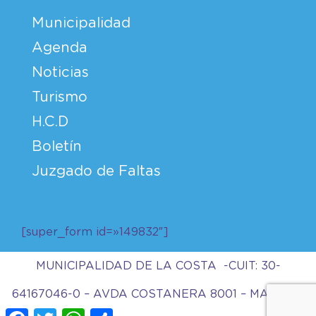
Municipalidad
Agenda
Noticias
Turismo
H.C.D
Boletín
Juzgado de Faltas
[super_form id=»149832″]
MUNICIPALIDAD DE LA COSTA -CUIT: 30-
64167046-0 – AVDA COSTANERA 8001 – MAR DEL
Facebook
Twitter
WhatsApp
Compartir