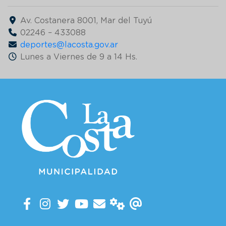
Av. Costanera 8001, Mar del Tuyú
02246 – 433088
deportes@lacosta.gov.ar
Lunes a Viernes de 9 a 14 Hs.