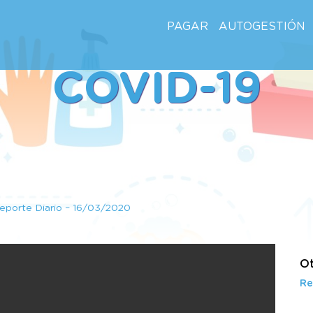
PAGAR
AUTOGESTIÓN
COVID-19
eporte Diario – 16/03/2020
Ot
Re