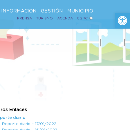
INFORMACIÓN
GESTIÓN
MUNICIPIO
Ab
PRENSA
TURISMO
AGENDA
8.2 ºC
ros Enlaces
porte diario
Reporte diario – 17/01/2022