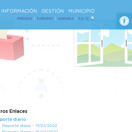
INFORMACIÓN
GESTIÓN
MUNICIPIO
Ab
PRENSA
TURISMO
AGENDA
11.6 ºC
ros Enlaces
porte diario
Reporte diario – 17/01/2022