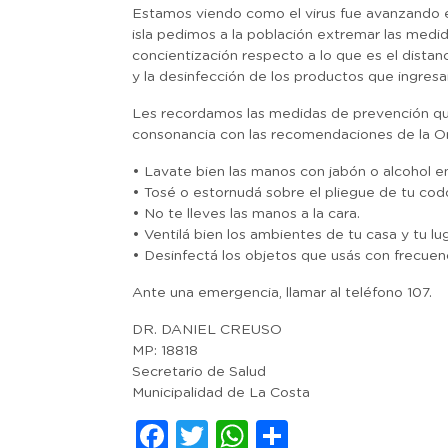
Estamos viendo como el virus fue avanzando e
isla pedimos a la población extremar las medid
concientización respecto a lo que es el distan
y la desinfección de los productos que ingresa
Les recordamos las medidas de prevención que 
consonancia con las recomendaciones de la Or
• Lavate bien las manos con jabón o alcohol en
• Tosé o estornudá sobre el pliegue de tu cod
• No te lleves las manos a la cara.
• Ventilá bien los ambientes de tu casa y tu lu
• Desinfectá los objetos que usás con frecuenc
Ante una emergencia, llamar al teléfono 107.
DR. DANIEL CREUSO
MP: 18818
Secretario de Salud
Municipalidad de La Costa
Facebook
Twitter
WhatsApp
Comparti