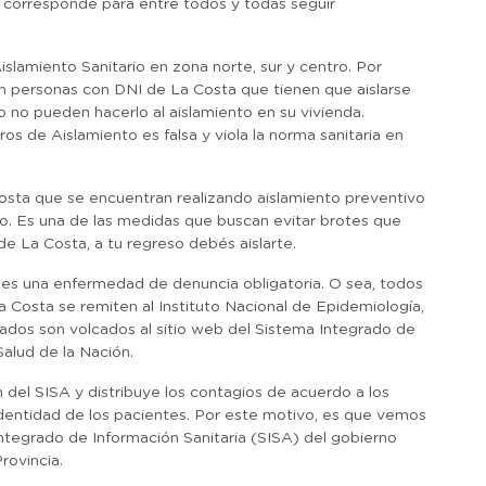
e corresponde para entre todos y todas seguir
lamiento Sanitario en zona norte, sur y centro. Por
van personas con DNI de La Costa que tienen que aislarse
 no pueden hacerlo al aislamiento en su vivienda.
os de Aislamiento es falsa y viola la norma sanitaria en
 Costa que se encuentran realizando aislamiento preventivo
ito. Es una de las medidas que buscan evitar brotes que
de La Costa, a tu regreso debés aislarte.
es una enfermedad de denuncia obligatoria. O sea, todos
 Costa se remiten al Instituto Nacional de Epidemiología,
pados son volcados al sitio web del Sistema Integrado de
Salud de la Nación.
n del SISA y distribuye los contagios de acuerdo a los
dentidad de los pacientes. Por este motivo, es que vemos
Integrado de Información Sanitaria (SISA) del gobierno
rovincia.