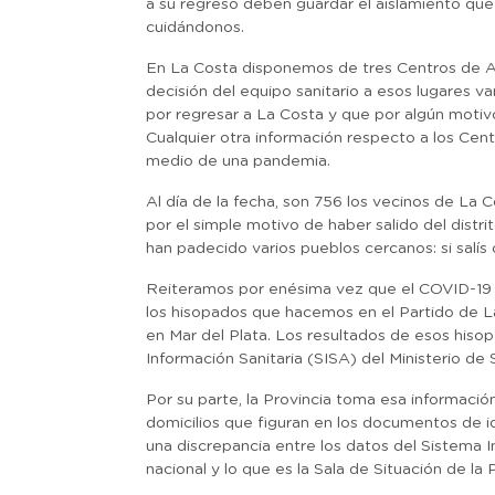
a su regreso deben guardar el aislamiento qu
cuidándonos.
En La Costa disponemos de tres Centros de Ais
decisión del equipo sanitario a esos lugares 
por regresar a La Costa y que por algún motivo
Cualquier otra información respecto a los Centr
medio de una pandemia.
Al día de la fecha, son 756 los vecinos de La
por el simple motivo de haber salido del distr
han padecido varios pueblos cercanos: si salís 
Reiteramos por enésima vez que el COVID-19 
los hisopados que hacemos en el Partido de La
en Mar del Plata. Los resultados de esos hiso
Información Sanitaria (SISA) del Ministerio de 
Por su parte, la Provincia toma esa informació
domicilios que figuran en los documentos de i
una discrepancia entre los datos del Sistema 
nacional y lo que es la Sala de Situación de la P