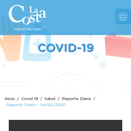
Ab
COVID-19
Inicio
Covid 19
Salud
Reporte Diario
Reporte Diario – 04/05/2020