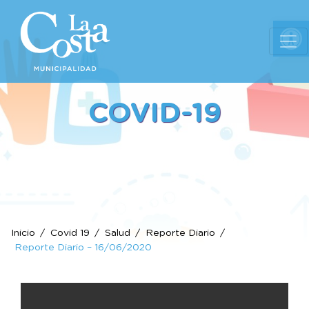
Ab
COVID-19
Inicio
Covid 19
Salud
Reporte Diario
Reporte Diario – 16/06/2020