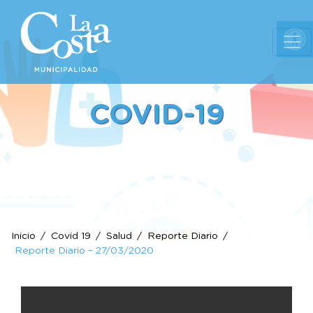
Ab
COVID-19
Inicio
Covid 19
Salud
Reporte Diario
Reporte Diario – 27/03/2020