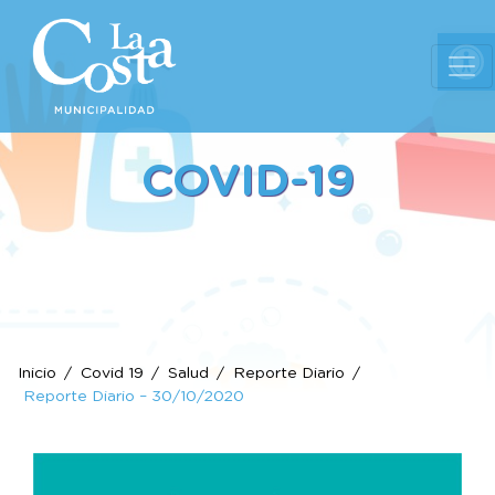
Ab
COVID-19
Inicio
Covid 19
Salud
Reporte Diario
Reporte Diario – 30/10/2020