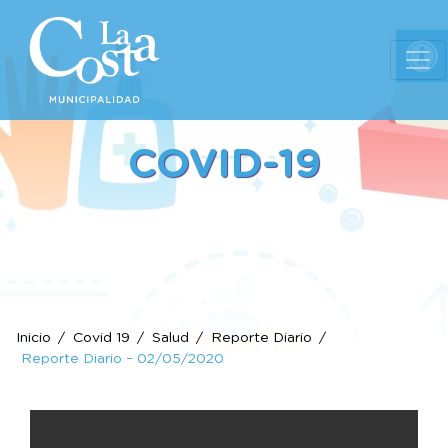
Ab
COVID-19
Inicio
Covid 19
Salud
Reporte Diario
Reporte Diario – 02/05/2020