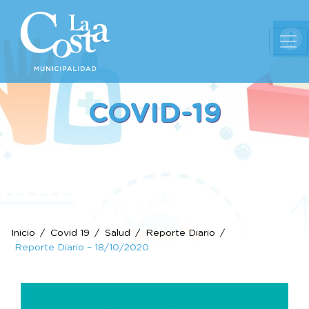
Ab
COVID-19
Inicio
Covid 19
Salud
Reporte Diario
Reporte Diario – 18/10/2020