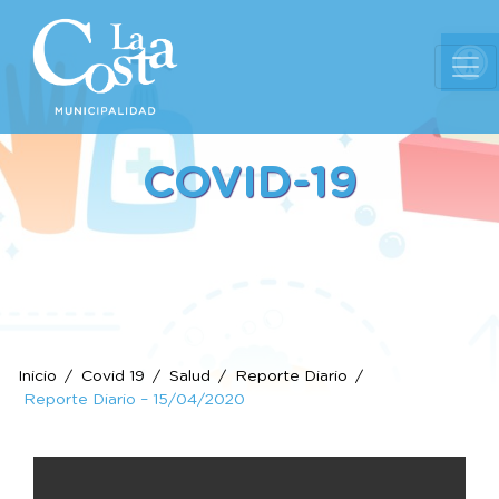
Ab
COVID-19
Inicio
Covid 19
Salud
Reporte Diario
Reporte Diario – 15/04/2020