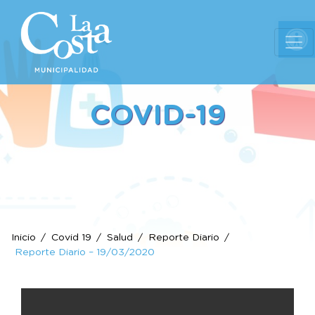
Ab
COVID-19
Inicio
Covid 19
Salud
Reporte Diario
Reporte Diario – 19/03/2020