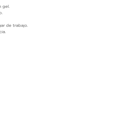
 gel.
o.
gar de trabajo.
ia.
r