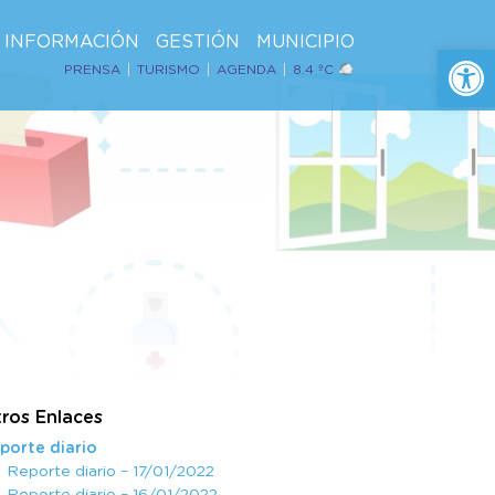
INFORMACIÓN
GESTIÓN
MUNICIPIO
Ab
PRENSA
TURISMO
AGENDA
8.4 ºC
ros Enlaces
porte diario
Reporte diario – 17/01/2022