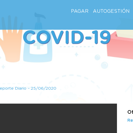
PAGAR
AUTOGESTIÓN
COVID-19
eporte Diario – 25/06/2020
Ot
Re