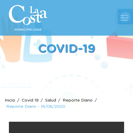
Ab
COVID-19
Inicio
Covid 19
Salud
Reporte Diario
Reporte Diario – 19/06/2020