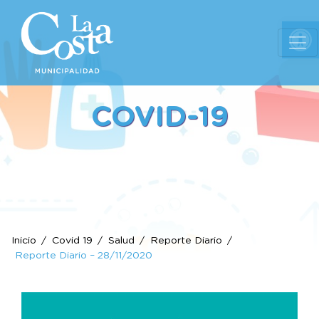
Ab
COVID-19
Inicio
Covid 19
Salud
Reporte Diario
Reporte Diario – 28/11/2020