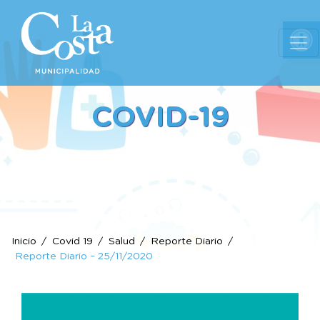
Ab
COVID-19
Inicio
Covid 19
Salud
Reporte Diario
Reporte Diario – 25/11/2020