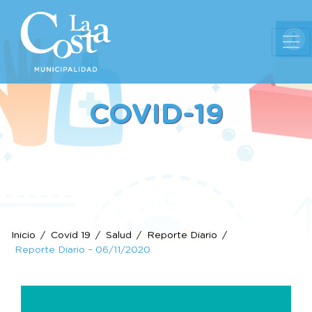
Ab
COVID-19
Inicio
Covid 19
Salud
Reporte Diario
Reporte Diario – 06/11/2020