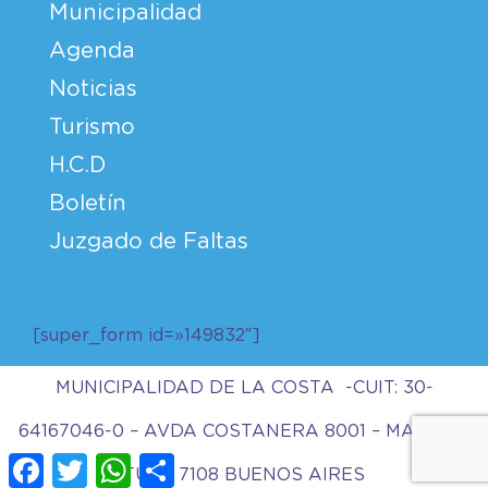
Municipalidad
Agenda
Noticias
Turismo
H.C.D
Boletín
Juzgado de Faltas
[super_form id=»149832″]
MUNICIPALIDAD DE LA COSTA -CUIT: 30-
64167046-0 – AVDA COSTANERA 8001 – MAR DEL
Facebook
Twitter
WhatsApp
Compartir
TUYU 7108 BUENOS AIRES