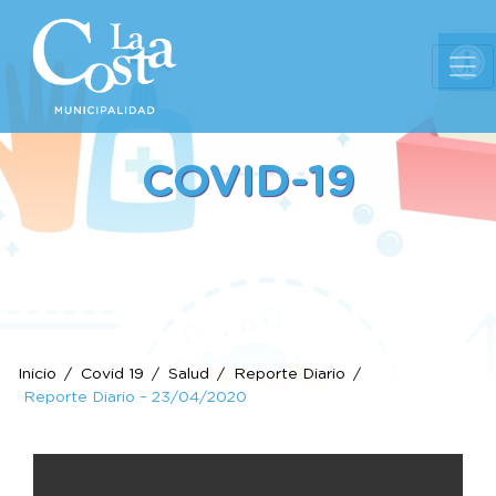
Ab
COVID-19
Inicio
Covid 19
Salud
Reporte Diario
Reporte Diario – 23/04/2020