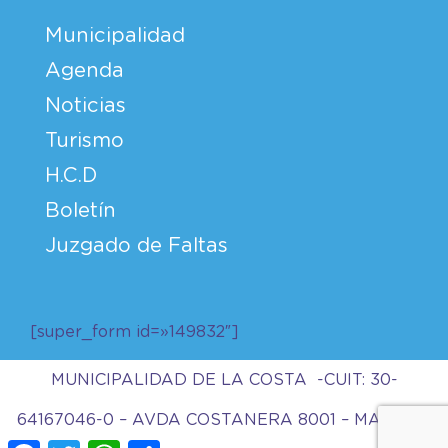
Municipalidad
Agenda
Noticias
Turismo
H.C.D
Boletín
Juzgado de Faltas
[super_form id=»149832″]
MUNICIPALIDAD DE LA COSTA -CUIT: 30-
64167046-0 – AVDA COSTANERA 8001 – MAR DEL