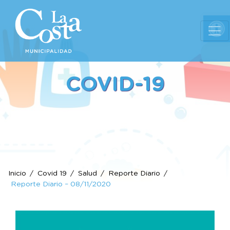
Ab
COVID-19
Inicio
Covid 19
Salud
Reporte Diario
Reporte Diario – 08/11/2020