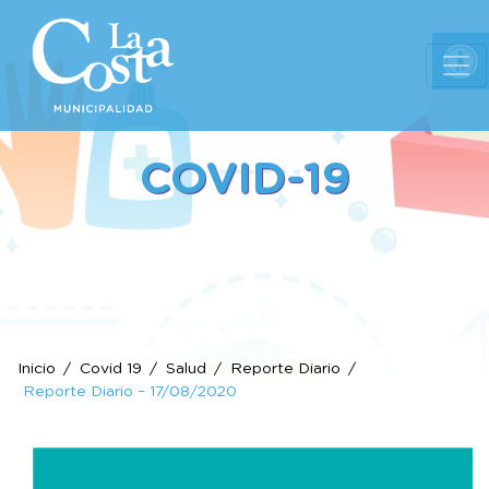
Ab
COVID-19
Inicio
Covid 19
Salud
Reporte Diario
Reporte Diario – 17/08/2020