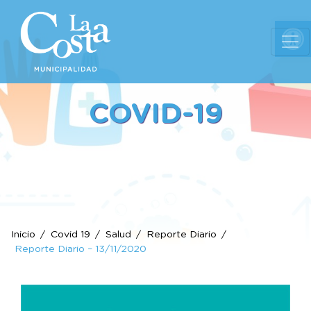
Ab
COVID-19
Inicio
Covid 19
Salud
Reporte Diario
Reporte Diario – 13/11/2020